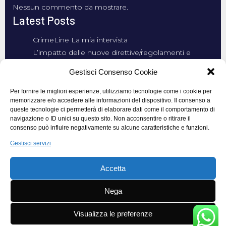
Nessun commento da mostrare.
Latest Posts
CrimeLine La mia intervista
L’impatto delle nuove direttive/regolamenti e
l’analisi investigativa: un equilibrio da rivedere
Gestisci Consenso Cookie
Nuovo Sistema di “Scambio Dati Elettronico” per il
Controllo della Popolazione in Russia
Per fornire le migliori esperienze, utilizziamo tecnologie come i cookie per
memorizzare e/o accedere alle informazioni del dispositivo. Il consenso a
La Cyber Security
queste tecnologie ci permetterà di elaborare dati come il comportamento di
Rublo Digitale. Ancora una Minaccia alla Libertà dei
navigazione o ID unici su questo sito. Non acconsentire o ritirare il
Russi?
consenso può influire negativamente su alcune caratteristiche e funzioni.
Gestisci servizi
Accetta
© 2026 Lacenere. Creato gratuitamente con
Nega
WordPress e
Kubio
Visualizza le preferenze