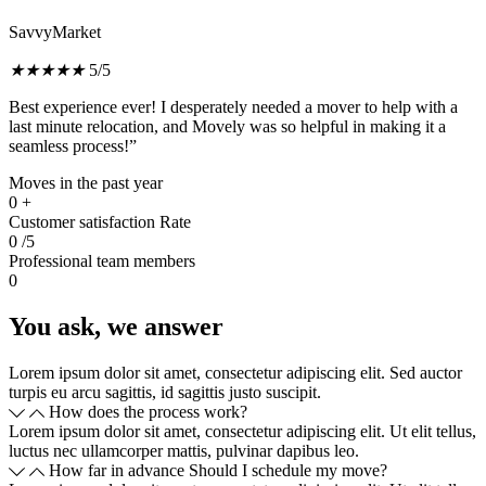
SavvyMarket
★
★
★
★
★
5/5
Best experience ever! I desperately needed a mover to help with a
last minute relocation, and Movely was so helpful in making it a
seamless process!”
Moves in the past year
0
+
Customer satisfaction Rate
0
/5
Professional team members
0
You ask, we answer
Lorem ipsum dolor sit amet, consectetur adipiscing elit. Sed auctor
turpis eu arcu sagittis, id sagittis justo suscipit.
How does the process work?
Lorem ipsum dolor sit amet, consectetur adipiscing elit. Ut elit tellus,
luctus nec ullamcorper mattis, pulvinar dapibus leo.
How far in advance Should I schedule my move?