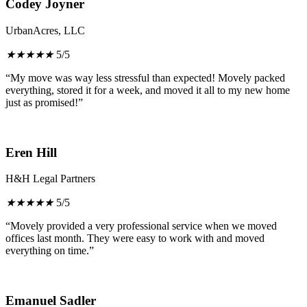
Codey Joyner
UrbanAcres, LLC
★
★
★
★
★
5/5
“My move was way less stressful than expected! Movely packed
everything, stored it for a week, and moved it all to my new home
just as promised!”
Eren Hill
H&H Legal Partners
★
★
★
★
★
5/5
“Movely provided a very professional service when we moved
offices last month. They were easy to work with and moved
everything on time.”
Emanuel Sadler