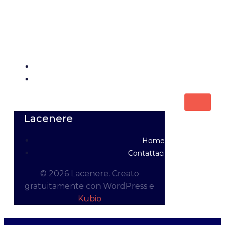
Lacenere
Home
Contattaci
Lacenere
Home
Contattaci
© 2026 Lacenere. Creato
gratuitamente con WordPress e
Kubio