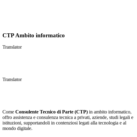
Con un approccio integrato che unisce tecnologia, diritto e
formazione, il mio obiettivo è fornire soluzioni innovative e scalabili
per la protezione delle informazioni e il contrasto alle minacce
cibernetiche.
CTP Ambito informatico
Translator
Translator
Come
Consulente Tecnico di Parte (CTP)
in ambito informatico,
offro assistenza e consulenza tecnica a privati, aziende, studi legali e
istituzioni, supportandoli in contenziosi legati alla tecnologia e al
mondo digitale.