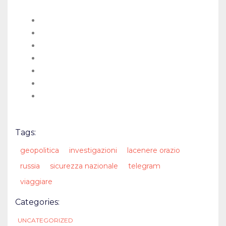
5 ore di video on-demand
1 test pratico finale
92 lezioni
80 risorse scaricabili
Accesso su dispositivo mobile e TV
Accesso illimitato al corso completo
Certificato di completamento
Tags:
geopolitica
investigazioni
lacenere orazio
russia
sicurezza nazionale
telegram
viaggiare
Categories:
UNCATEGORIZED