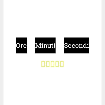
Offerta scade tra
Ore
Minuti
Secondi





Questo corso
include: