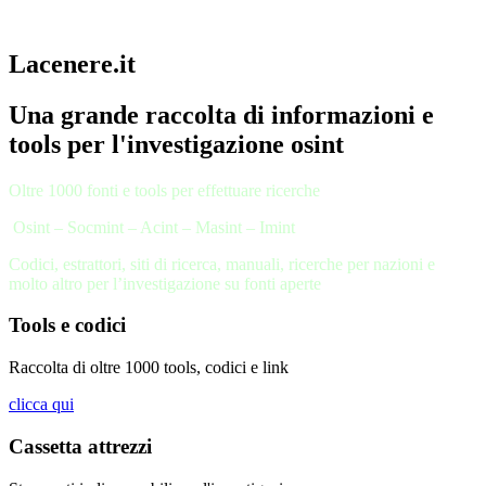
Lacenere.it
Una grande raccolta di informazioni e
tools per l'investigazione osint
Oltre 1000 fonti e tools per effettuare ricerche
Osint – Socmint – Acint – Masint – Imint
Codici, estrattori, siti di ricerca, manuali, ricerche per nazioni e
molto altro per l’investigazione su fonti aperte
Tools e codici
Raccolta di oltre 1000 tools, codici e link
clicca qui
Cassetta attrezzi