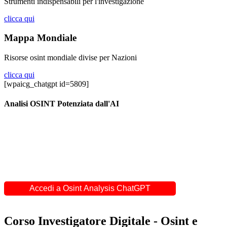
Strumenti indispensabili per l'investigazione
clicca qui
Mappa Mondiale
Risorse osint mondiale divise per Nazioni
clicca qui
[wpaicg_chatgpt id=5809]
Analisi OSINT Potenziata dall'AI
Scopri il potere dell’#OSINT con la nostra ChatGPT di OSINT
Analysis! Analizziamo dati aperti per fornirti insight accurati e
approfondimenti su qualsiasi tema, dalla sicurezza alla ricerca di
mercato. Trasforma l’informazione in intelligenza.
(Richiede abbonamento plus a ChatGpt)
Accedi a Osint Analysis ChatGPT
Corso Investigatore Digitale - Osint e