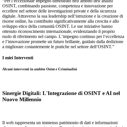
“Per l
‘eccezionale
impegno dimostrato nell
‘ambito
dell
‘analisi
OSINT, combinando passione, competenza e innovazione per
eccellere nel settore delle investigazioni private e della sicurezza
digitale. Attraverso la sua leadership nell
‘istruzione
e la creazione di
risorse online, ha contribuito significativamente alla crescita e allo
sviluppo etico della comunità OSINT. Le sue iniziative hanno
ottenuto riconoscimento internazionale, evidenziando il proprio
ruolo di riferimento nel campo. L
‘impegno
continuo per l
‘eccellenza
e l
‘innovazione
promette un futuro brillante, guidato dalla dedizione
a migliorare costantemente le pratiche nel settore dell
‘OSINT
.”
I miei Interventi
Alcuni interventi in ambito Osint e Criminalità
Sinergie Digitali: L'Integrazione di OSINT e AI nel
Nuovo Millennio
Il web rappresenta un immenso patrimonio di dati e informazioni