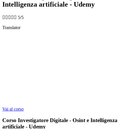
Intelligenza artificiale - Udemy





5/5
Translator
Questo corso include:
5 ore di video on-demand
1 test pratico finale
92 lezioni
80 risorse scaricabili
Accesso su dispositivo mobile e TV
Accesso illimitato al corso completo
Certificato di completamento
Vai al corso
Corso Investigatore Digitale - Osint e Intelligenza
artificiale - Udemy